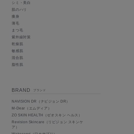
シミ・美白
肌のハリ
痩身
薄毛
まつ毛
紫外線対策
乾燥肌
敏感肌
混合肌
脂性肌
BRAND
ブランド
NAVISION DR（ナビジョン DR）
M-Dear（エムディア）
ZO SKIN HEALTH（ゼオスキン ヘルス）
Revision Skincare（リビジョン スキンケ
ア）
Wakasapri（ワカサプリ）