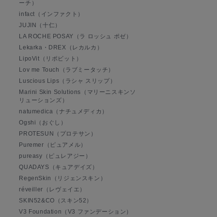
ーチ）
infact（インファクト）
JUJIN（十仁）
LA ROCHE POSAY（ラ ロッシュ ポゼ）
Lekarka・DREX（レカルカ）
LipoVit（リポビット）
Lov me Touch（ラブミータッチ）
Luscious Lips（ラシャ スリップ）
Marini Skin Solutions（マリーニスキンソ
リューションズ）
natumedica（ナチュメディカ）
Ogshi（おぐし）
PROTESUN（プロテサン）
Puremer（ピュアメル）
pureasy（ピュレアジー）
QUADAYS（キュアデイズ）
RegenSkin（リジェンスキン）
réveiller（レヴェイエ）
SKIN52&CO（スキン52）
V3 Foundation（V3 ファンデーション）