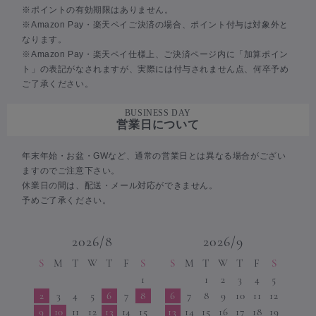
※ポイントの有効期限はありません。
※Amazon Pay・楽天ペイご決済の場合、ポイント付与は対象外と
なります。
※Amazon Pay・楽天ペイ仕様上、ご決済ページ内に「加算ポイン
ト」の表記がなされますが、実際には付与されません点、何卒予め
ご了承ください。
BUSINESS DAY
営業日について
年末年始・お盆・GWなど、通常の営業日とは異なる場合がござい
ますのでご注意下さい。
休業日の間は、配送・メール対応ができません。
予めご了承ください。
2026/8
2026/9
S
M
T
W
T
F
S
S
M
T
W
T
F
S
1
1
2
3
4
5
2
3
4
5
6
7
8
6
7
8
9
10
11
12
9
10
11
12
13
14
15
13
14
15
16
17
18
19