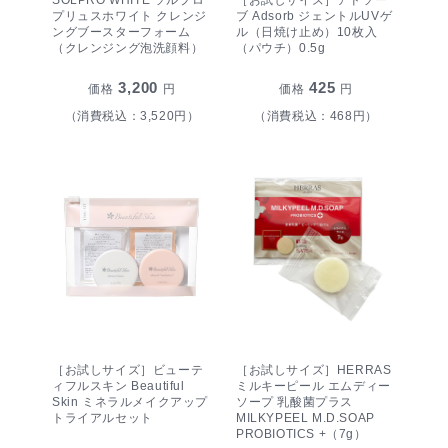
プリュスホワイト クレンジ
ブ Adsorb ジェントルUVゲ
ングブースターフォーム
ル（日焼け止め）10枚入
（クレンジング泡洗顔料）
（パウチ）0.5g
3,200
425
価格
円
価格
円
（消費税込：3,520円）
（消費税込：468円）
［お試しサイズ］ビューテ
［お試しサイズ］HERRAS
ィフルスキン Beautiful
ミルキーピール エムディー
Skin ミネラルメイクアップ
ソープ 乳酸菌プラス
トライアルセット
MILKYPEEL M.D.SOAP
PROBIOTICS +（7g）