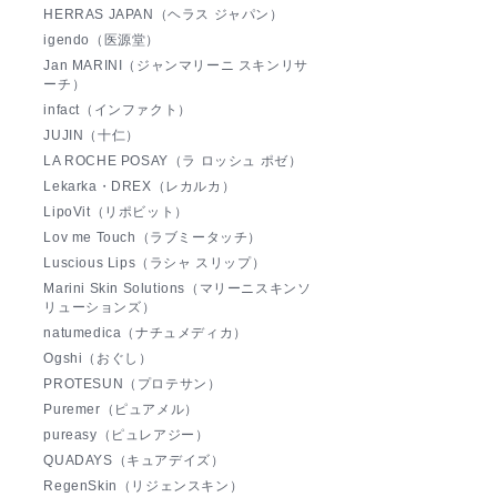
HERRAS JAPAN（ヘラス ジャパン）
igendo（医源堂）
Jan MARINI（ジャンマリーニ スキンリサ
ーチ）
infact（インファクト）
JUJIN（十仁）
LA ROCHE POSAY（ラ ロッシュ ポゼ）
Lekarka・DREX（レカルカ）
LipoVit（リポビット）
Lov me Touch（ラブミータッチ）
Luscious Lips（ラシャ スリップ）
Marini Skin Solutions（マリーニスキンソ
リューションズ）
natumedica（ナチュメディカ）
Ogshi（おぐし）
PROTESUN（プロテサン）
Puremer（ピュアメル）
pureasy（ピュレアジー）
QUADAYS（キュアデイズ）
RegenSkin（リジェンスキン）