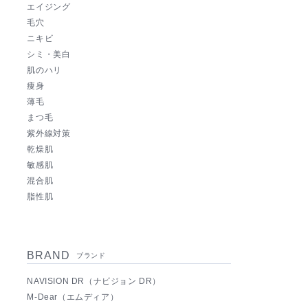
エイジング
毛穴
ニキビ
シミ・美白
肌のハリ
痩身
薄毛
まつ毛
紫外線対策
乾燥肌
敏感肌
混合肌
脂性肌
BRAND
ブランド
NAVISION DR（ナビジョン DR）
M-Dear（エムディア）