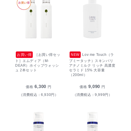
お買い得
［お買い得セッ
NEW
Lov me Touch（ラ
ト］エムディア（M-
ブミータッチ）スキンバリ
DEAR）ホイップウォッシ
アナノミルク リッチ 高濃度
ュ 2本セット
セラミド 15% 大容量
（200ml）
6,300
9,090
価格
円
価格
円
（消費税込：6,930円）
（消費税込：9,999円）