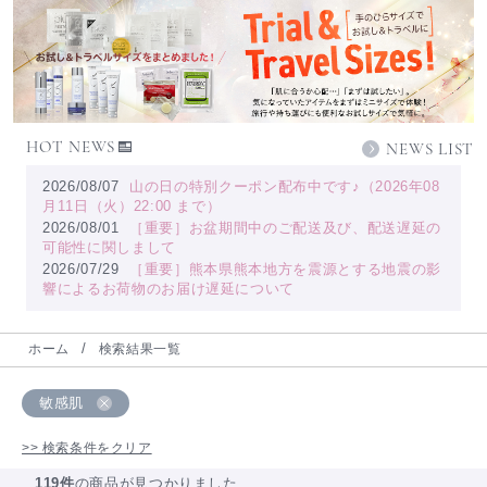
HOT NEWS
NEWS LIST
2026/08/07
山の日の特別クーポン配布中です♪（2026年08
月11日（火）22:00 まで）
2026/08/01
［重要］お盆期間中のご配送及び、配送遅延の
可能性に関しまして
2026/07/29
［重要］熊本県熊本地方を震源とする地震の影
響によるお荷物のお届け遅延について
ホーム
検索結果一覧
敏感肌
>> 検索条件をクリア
119件
の商品が見つかりました