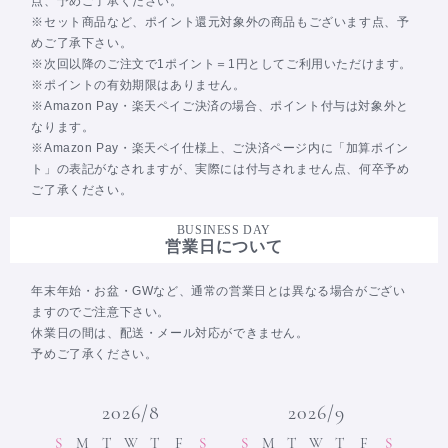
点、予めご了承ください。
※セット商品など、ポイント還元対象外の商品もございます点、予
めご了承下さい。
※次回以降のご注文で1ポイント＝1円としてご利用いただけます。
※ポイントの有効期限はありません。
※Amazon Pay・楽天ペイご決済の場合、ポイント付与は対象外と
なります。
※Amazon Pay・楽天ペイ仕様上、ご決済ページ内に「加算ポイン
ト」の表記がなされますが、実際には付与されません点、何卒予め
ご了承ください。
BUSINESS DAY
営業日について
年末年始・お盆・GWなど、通常の営業日とは異なる場合がござい
ますのでご注意下さい。
休業日の間は、配送・メール対応ができません。
予めご了承ください。
2026/8
2026/9
S
M
T
W
T
F
S
S
M
T
W
T
F
S