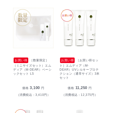
お買い得
［数量限定］
お買い得
［お買い得セッ
（ミニサイズセット）エム
ト］エムディア（M-
ディア（M-DEAR）ベーシ
DEAR）UVシルキープロテ
ックセット LS
クション（通常サイズ）3本
セット
3,100
11,250
価格
円
価格
円
（消費税込：3,410円）
（消費税込：12,375円）