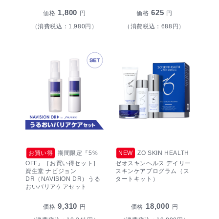
1,800
625
価格
円
価格
円
（消費税込：1,980円）
（消費税込：688円）
お買い得
期間限定『5%
NEW
ZO SKIN HEALTH
OFF』［お買い得セット］
ゼオスキンヘルス デイリー
資生堂 ナビジョン
スキンケアプログラム（ス
DR（NAVISION DR）うる
タートキット）
おいバリアケアセット
9,310
18,000
価格
円
価格
円