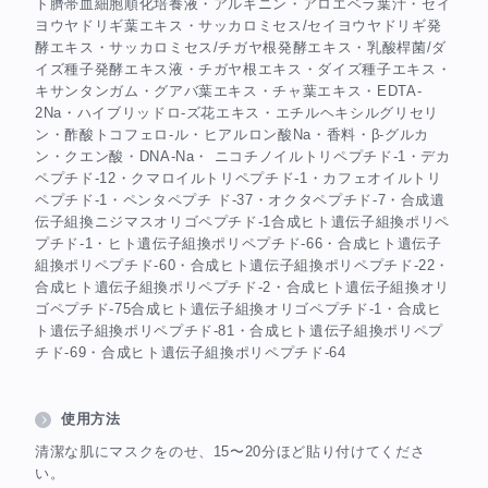
ト臍帯血細胞順化培養液・アルギニン・アロエベラ葉汁・セイ
ヨウヤドリギ葉エキス・サッカロミセス/セイヨウヤドリギ発
酵エキス・サッカロミセス/チガヤ根発酵エキス・乳酸桿菌/ダ
イズ種子発酵エキス液・チガヤ根エキス・ダイズ種子エキス・
キサンタンガム・グアバ葉エキス・チャ葉エキス・EDTA-
2Na・ハイブリッドロ-ズ花エキス・エチルヘキシルグリセリ
ン・酢酸トコフェロ-ル・ヒアルロン酸Na・香料・β-グルカ
ン・クエン酸・DNA-Na・ ニコチノイルトリペプチド-1・デカ
ペプチド-12・クマロイルトリペプチド-1・カフェオイルトリ
ペプチド-1・ペンタペプチ ド-37・オクタペプチド-7・合成遺
伝子組換ニジマスオリゴペプチド-1合成ヒト遺伝子組換ポリペ
プチド-1・ヒト遺伝子組換ポリペプチド-66・合成ヒト遺伝子
組換ポリペプチド-60・合成ヒト遺伝子組換ポリペプチド-22・
合成ヒト遺伝子組換ポリペプチド-2・合成ヒト遺伝子組換オリ
ゴペプチド-75合成ヒト遺伝子組換オリゴペプチド-1・合成ヒ
ト遺伝子組換ポリペプチド-81・合成ヒト遺伝子組換ポリペプ
チド-69・合成ヒト遺伝子組換ポリペプチド-64
使用方法
清潔な肌にマスクをのせ、15〜20分ほど貼り付けてくださ
い。