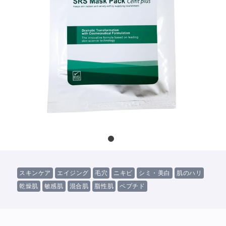
スキンケア
エイジング
毛穴
ニキビ
シミ・美白
肌のハリ
乾燥肌
敏感肌
混合肌
脂性肌
ペプチド