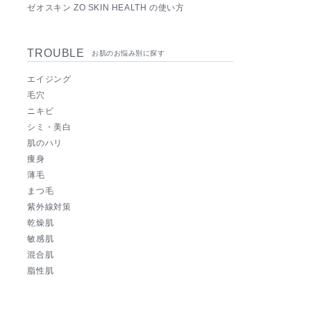
ゼオスキン ZO SKIN HEALTH の使い方
TROUBLE
お肌のお悩み別に探す
エイジング
毛穴
ニキビ
シミ・美白
肌のハリ
痩身
薄毛
まつ毛
紫外線対策
乾燥肌
敏感肌
混合肌
脂性肌