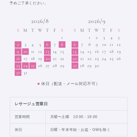
予めご了承ください。
2026/8
2026/9
S
M
T
W
T
F
S
S
M
T
W
T
F
S
1
1
2
3
4
5
2
3
4
5
6
7
8
6
7
8
9
10
11
12
9
10
11
12
13
14
15
13
14
15
16
17
18
19
16
17
18
19
20
21
22
20
21
22
23
24
25
26
23
24
25
26
27
28
29
27
28
29
30
30
31
■
休日（配送・メール対応不可）
レサージュ営業日
営業時間
月曜〜土曜 10:00 - 19:00
休日
日曜・年末年始・お盆・GWを除く