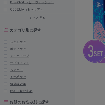
BE-WASH（ビーウォッシュ）
CEBELIA（セベリア）
Censil（センシル）
もっと見る
CHRISTINA（クリスティーナ）
カテゴリ別に探す
新商品が入荷されました
CLIGRAM（カリグラム）
スキンケア
Collage Repair（コラージュリペア）
ボディケア
新商品が入荷されました
メイクアップ
Collage（コラージュフルフル）
サプリメント
|
NEW BRAND
新商品が入荷されました
ヘアケア
DERMAFIRM RX（ダーマファーム
まつ毛ケア
RX）
紫外線対策
DRX（ディーアールエックス）
飲む日焼け止め
Dシリーズ（デオドラントシリーズ）
ENVIRON（エンビロン）
お肌のお悩み別に探す