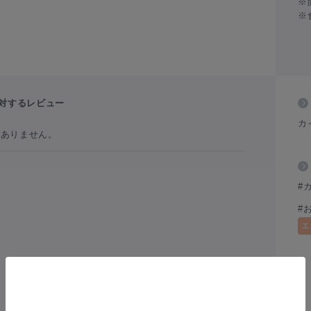
※
※
対するレビュー
カ
だありません。
#
#
エ