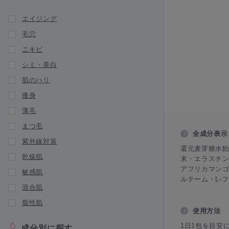
新商品が入荷されました
エイジング
GAUDISKIN（ガウディスキン）
毛穴
HERRAS JAPAN（ヘラス ジャパン）
ニキビ
igendo（医源堂）
シミ・美白
Jan MARINI（ジャンマリーニ スキンリ
サーチ）
肌のハリ
痩身
infact（インファクト）
薄毛
JUJIN（十仁）
まつ毛
LA ROCHE POSAY（ラ ロッシュ ポ
全成分表示
ゼ）
紫外線対策
還元麦芽糖水
新商品が入荷されました
乾燥肌
末・エラスチ
Lekarka・DREX（レカルカ）
アフリカマンゴ
敏感肌
ルテーム・L-
LipoVit（リポビット）
混合肌
脂性肌
新商品が入荷されました
使用方法
Lov me Touch（ラブミータッチ）
1日1包を目安
成分別に探す