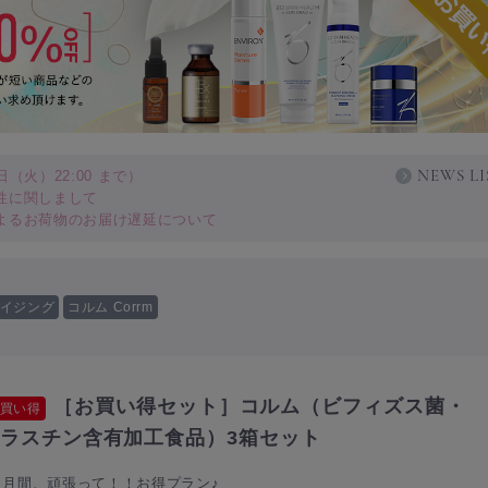
NEWS LI
（火）22:00 まで）
性に関しまして
よるお荷物のお届け遅延について
イジング
コルム Corrm
［お買い得セット］コルム（ビフィズス菌・
買い得
ラスチン含有加工食品）3箱セット
ヶ月間、頑張って！！お得プラン♪