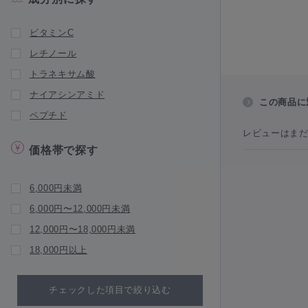
Luscious Lips（ラシャ スリップ）
Marini Skin Solutions（マリーニスキン
ビタミンC
ソリューションズ）
レチノール
NEW BRAND
トラネキサム酸
natumedica（ナチュメディカ）
ナイアシンアミド
Ogshi（おぐし）
この商品に
ペプチド
PROTESUN（プロテサン）
レビューはま
Puremer（ピュアメル）
価格帯で探す
pureasy（ピュレアジー）
QUADAYS（キュアデイズ）
6,000円未満
RegenSkin（リジェンスキン）
6,000円〜12,000円未満
réveiller（レヴェイエ）
12,000円〜18,000円未満
SKIN52&CO（スキン52）
18,000円以上
V3 Foundation（V3 ファンデーショ
ン）
チェックした項目で絞り込む
WiQO（ワイコ）