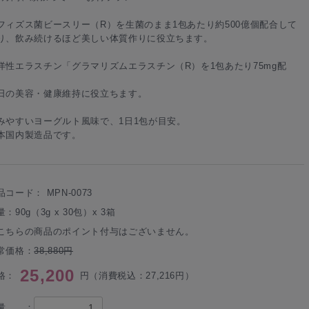
フィズス菌ビースリー（R）を生菌のまま1包あたり約500億個配合して
り、飲み続けるほど美しい体質作りに役立ちます。
洋性エラスチン「グラマリズムエラスチン（R）を1包あたり75mg配
。
日の美容・健康維持に役立ちます。
みやすいヨーグルト風味で、1日1包が目安。
本国内製造品です。
品コード：
MPN-0073
：90g（3g x 30包）x 3箱
こちらの商品のポイント付与はございません。
常価格：
38,880円
25,200
格：
円（消費税込：27,216円）
量 ：