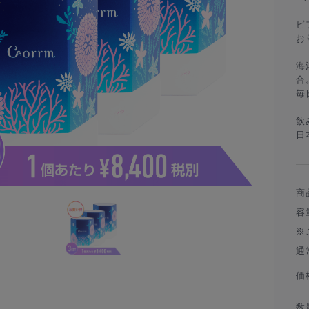
ビ
お
海
合
毎
飲
日
商
容量
※
通
価
数