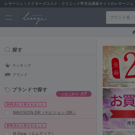
レサージュ｜ドクターズコスメ・クリニック専売品通販サイトのレサージュ
探す
ランキング
ブランド
ブランドで探す
人気上昇中
新商品が入荷されました
NAVISION DR（ナビジョン DR）
新商品が入荷されました
M-Dear（エムディア）