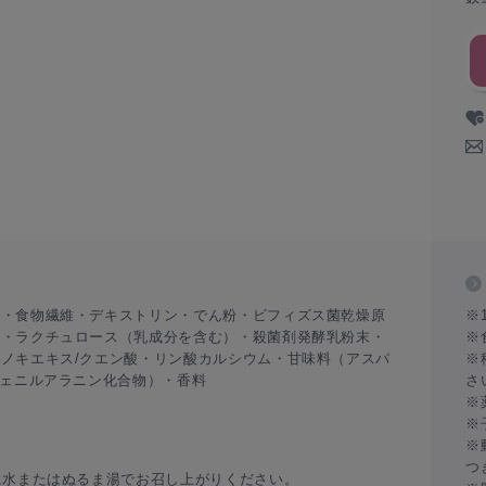
飴・食物繊維・デキストリン・でん粉・ビフィズス菌乾燥原
※
ン・ラクチュロース（乳成分を含む）・殺菌剤発酵乳粉末・
※
ノキエキス/クエン酸・リン酸カルシウム・甘味料（アスパ
※
フェニルアラニン化合物）・香料
さ
※
※
※
つ
に水またはぬるま湯でお召し上がりください。