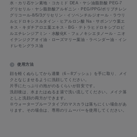
水・カリ石ケン素地・コカミド DEA・ヤシ油脂肪酸 PEG-7
グリセリル・ヤシ脂肪酸アルギニン・PEG/PPG/ポリブチレン
グリコール-8/5/3グリセリン・イソペンチルジオール・ラウリ
ルヒドロキシスルタイン・ヒアルロン酸 Na・サボンソウ葉エ
キス・キダチアロエ葉エキス・BG・テトラヒドロキシプロピ
ルエチレンジアミン・水酸化K・フェノキシエタノール・ニオ
イテンジクアオイ油・ローズマリー葉油・ラベンダー油・イン
ドレモングラス油
使用方法
顔を軽くぬらしてから適量（6～8プッシュ）を手に取り、メイ
クとなじませるように洗顔してください。
片手にたっぷりの泡がのるくらいが目安です。
洗顔後は、水またはぬるま湯で洗い流してください。メイク落
としと洗顔の両方ができます。
※ウォータープルーフタイプのマスカラは落ちにくい場合があ
ります。その場合は、専用のリムーバーを使用してください。