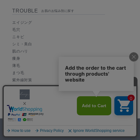
TROUBLE
お肌のお悩み別に探す
エイジング
毛穴
ニキビ
シミ・美白
肌のハリ
痩身
薄毛
まつ毛
紫外線対策
乾燥肌
敏感肌
混合肌
脂性肌
0
BRAND
ブランド