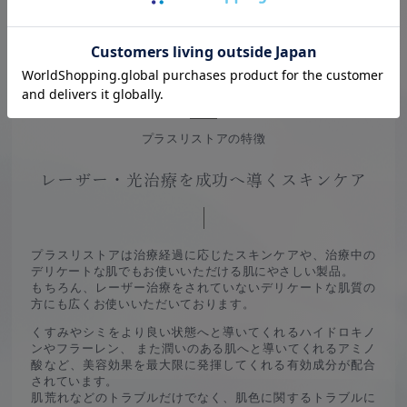
QUALITY
プラスリストアの特徴
レーザー・光治療を成功へ導くスキンケア
プラスリストアは治療経過に応じたスキンケアや、治療中の
デリケートな肌でもお使いいただける肌にやさしい製品。
もちろん、レーザー治療をされていないデリケートな肌質の
方にも広くお使いいただいております。
くすみやシミをより良い状態へと導いてくれるハイドロキノ
ンやフラーレン、
また潤いのある肌へと導いてくれるアミノ
酸など、美容効果を最大限に発揮してくれる有効成分が配合
されています。
肌荒れなどのトラブルだけでなく、肌色に関するトラブルに