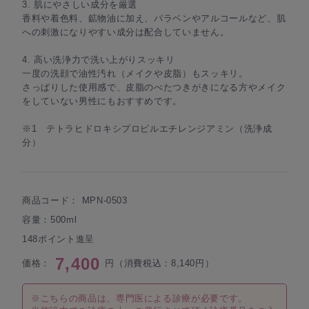
3. 肌にやさしい成分を厳選
香料や着色料、鉱物油に加え、パラベンやアルコールなど、肌
への刺激になりやすい成分は配合していません。
4. 高い洗浄力で洗い上がりスッキリ
一度の洗顔で油性汚れ（メイクや皮脂）もスッキリ。
さっぱりした使用感で、皮脂のべたつきがきになる方やメイク
をしていない男性にもおすすめです。
※1 テトラヒドロキシプロピルエチレンジアミン（洗浄成
分）
商品コード：
MPN-0503
容量：500ml
148ポイント進呈
7,400
価格：
円（消費税込：8,140円）
※こちらの商品は、専門医による診療が必要です。