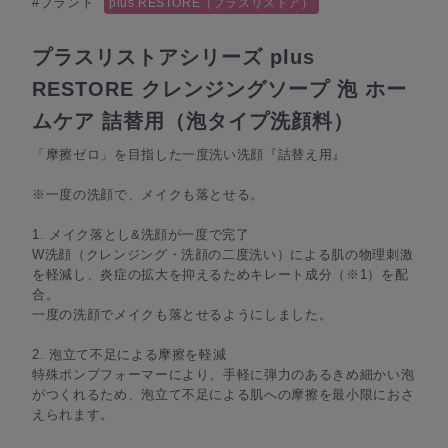
#ブランド
plus RESTORE（プラスリストア）
プラスリストアシリーズ plus
RESTORE クレンジングソープ 泡 ホー
ムケア 詰替用（泡タイプ洗顔料）
「摩擦ゼロ」を目指した一度洗い洗顔『詰替え用』
※一度の洗顔で、メイクも落とせる。
1. メイク落とし&洗顔が一度で完了
W洗顔（クレンジング・洗顔の二度洗い）による肌の物理刺激
を軽減し、炎症の拡大を抑えるためキレート成分（※1）を配
合。
一度の洗顔でメイクも落とせるようにしました。
2. 泡立て不足による摩擦を軽減
特殊ポンプフォーマーにより、手軽に弾力のあるきめ細かい泡
がつくれるため、泡立て不足による肌への摩擦を最小限におさ
えられます。