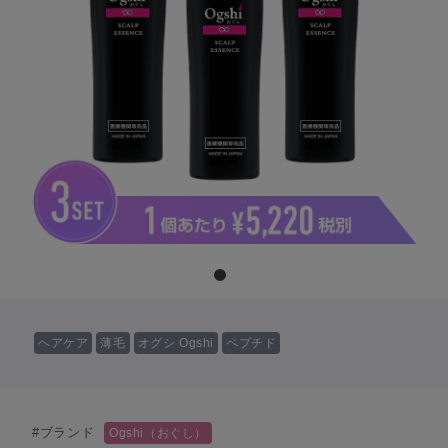
ヘアケア
薄毛
オグシ Ogshi
ペプチド
#ブランド
Ogshi（おぐし）