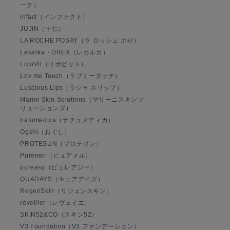
ーチ）
infact（インファクト）
JUJIN（十仁）
LA ROCHE POSAY（ラ ロッシュ ポゼ）
Lekarka・DREX（レカルカ）
LipoVit（リポビット）
Lov me Touch（ラブミータッチ）
Luscious Lips（ラシャ スリップ）
Marini Skin Solutions（マリーニスキンソ
リューションズ）
natumedica（ナチュメディカ）
Ogshi（おぐし）
PROTESUN（プロテサン）
Puremer（ピュアメル）
pureasy（ピュレアジー）
QUADAYS（キュアデイズ）
RegenSkin（リジェンスキン）
réveiller（レヴェイエ）
SKIN52&CO（スキン52）
V3 Foundation（V3 ファンデーション）