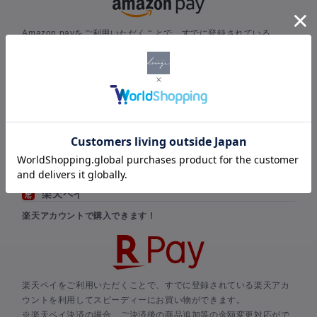
Amazon payをご利用いただくことで、すでに登録されている
Amazonのアカウントを利用してスピーディーにお買い物ができま
す。
Amazonのアカウントに登録されているお支払い情報と配送先を選
択するだけで、新たな情報を入力することなくお買い物ができま
す。
※当店でのポイント付与は対象外となります。
※Amazon Pay 仕様上、ご決済ページ内に「加算ポイント」の表記
がなされますが、実際には付与されません点、何卒予めご了承くだ
さい。
楽天ペイ
楽天アカウントで購入できます！
楽天ペイをご利用いただくことで、すでに登録されている楽天アカ
ウントを利用してスピーディーにお買い物ができます。
※楽天ペイ決済の場合、ご決済後の商品追加等の金額変更対応がで