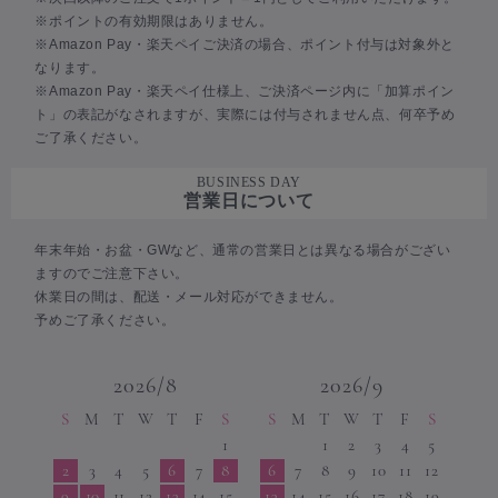
※ポイントの有効期限はありません。
※Amazon Pay・楽天ペイご決済の場合、ポイント付与は対象外と
なります。
※Amazon Pay・楽天ペイ仕様上、ご決済ページ内に「加算ポイン
ト」の表記がなされますが、実際には付与されません点、何卒予め
ご了承ください。
BUSINESS DAY
営業日について
年末年始・お盆・GWなど、通常の営業日とは異なる場合がござい
ますのでご注意下さい。
休業日の間は、配送・メール対応ができません。
予めご了承ください。
2026/8
2026/9
S
M
T
W
T
F
S
S
M
T
W
T
F
S
1
1
2
3
4
5
2
3
4
5
6
7
8
6
7
8
9
10
11
12
9
10
11
12
13
14
15
13
14
15
16
17
18
19