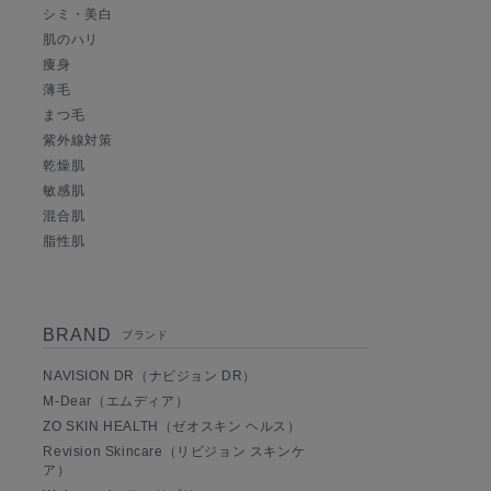
シミ・美白
肌のハリ
痩身
薄毛
まつ毛
紫外線対策
乾燥肌
敏感肌
混合肌
脂性肌
BRAND
ブランド
NAVISION DR（ナビジョン DR）
M-Dear（エムディア）
ZO SKIN HEALTH（ゼオスキン ヘルス）
Revision Skincare（リビジョン スキンケ
ア）