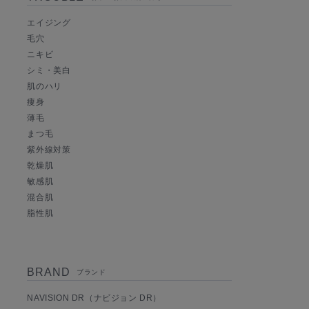
エイジング
毛穴
ニキビ
シミ・美白
肌のハリ
痩身
薄毛
まつ毛
紫外線対策
乾燥肌
敏感肌
混合肌
脂性肌
BRAND
ブランド
NAVISION DR（ナビジョン DR）