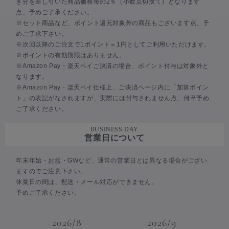
き分を差し引いた商品価格毎の2％（小数点切捨て）となります
点、予めご了承ください。
※セット商品など、ポイント還元対象外の商品もございます点、予
めご了承下さい。
※次回以降のご注文で1ポイント＝1円としてご利用いただけます。
※ポイントの有効期限はありません。
※Amazon Pay・楽天ペイご決済の場合、ポイント付与は対象外と
なります。
※Amazon Pay・楽天ペイ仕様上、ご決済ページ内に「加算ポイン
ト」の表記がなされますが、実際には付与されません点、何卒予め
ご了承ください。
BUSINESS DAY
営業日について
年末年始・お盆・GWなど、通常の営業日とは異なる場合がござい
ますのでご注意下さい。
休業日の間は、配送・メール対応ができません。
予めご了承ください。
2026/8
2026/9