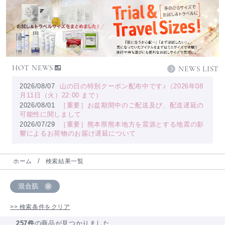
HOT NEWS
NEWS LIST
2026/08/07
山の日の特別クーポン配布中です♪（2026年08
月11日（火）22:00 まで）
2026/08/01
［重要］お盆期間中のご配送及び、配送遅延の
可能性に関しまして
2026/07/29
［重要］熊本県熊本地方を震源とする地震の影
響によるお荷物のお届け遅延について
ホーム
検索結果一覧
混合肌
>> 検索条件をクリア
257件
の商品が見つかりました