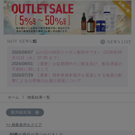
HOT NEWS
NEWS LIST
2026/08/07
山の日の特別クーポン配布中です♪（2026年08
月11日（火）22:00 まで）
2026/08/01
［重要］お盆期間中のご配送及び、配送遅延の
可能性に関しまして
2026/07/29
［重要］熊本県熊本地方を震源とする地震の影
響によるお荷物のお届け遅延について
ホーム
検索結果一覧
紫外線対策
>> 検索条件をクリア
80件
の商品が見つかりました