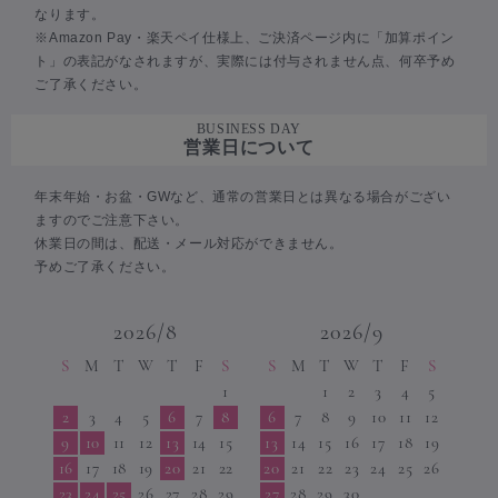
なります。
※Amazon Pay・楽天ペイ仕様上、ご決済ページ内に「加算ポイン
ト」の表記がなされますが、実際には付与されません点、何卒予め
ご了承ください。
BUSINESS DAY
営業日について
年末年始・お盆・GWなど、通常の営業日とは異なる場合がござい
ますのでご注意下さい。
休業日の間は、配送・メール対応ができません。
予めご了承ください。
2026/8
2026/9
S
M
T
W
T
F
S
S
M
T
W
T
F
S
1
1
2
3
4
5
2
3
4
5
6
7
8
6
7
8
9
10
11
12
9
10
11
12
13
14
15
13
14
15
16
17
18
19
16
17
18
19
20
21
22
20
21
22
23
24
25
26
23
24
25
26
27
28
29
27
28
29
30