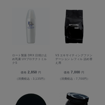
ロート製薬 DRX 日焼け止
V3 エキサイティングファン
め乳液 UVプロテクトミル
デーション レフィル 詰め替
クS
え用
2,850
7,000
価格
円
価格
円
（消費税込：3,135円）
（消費税込：7,700円）