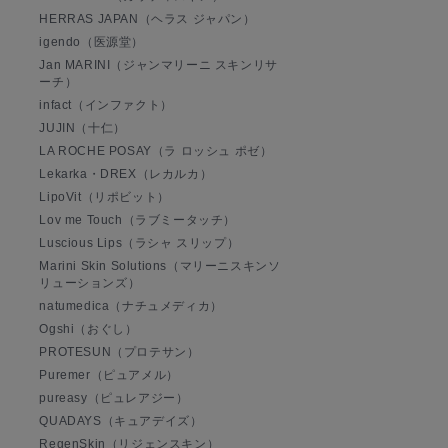
HERRAS JAPAN（ヘラス ジャパン）
igendo（医源堂）
Jan MARINI（ジャンマリーニ スキンリサ
ーチ）
infact（インファクト）
JUJIN（十仁）
LA ROCHE POSAY（ラ ロッシュ ポゼ）
Lekarka・DREX（レカルカ）
LipoVit（リポビット）
Lov me Touch（ラブミータッチ）
Luscious Lips（ラシャ スリップ）
Marini Skin Solutions（マリーニスキンソ
リューションズ）
natumedica（ナチュメディカ）
Ogshi（おぐし）
PROTESUN（プロテサン）
Puremer（ピュアメル）
pureasy（ピュレアジー）
QUADAYS（キュアデイズ）
RegenSkin（リジェンスキン）