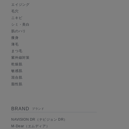
エイジング
毛穴
ニキビ
シミ・美白
肌のハリ
痩身
薄毛
まつ毛
紫外線対策
乾燥肌
敏感肌
混合肌
脂性肌
BRAND
ブランド
NAVISION DR（ナビジョン DR）
M-Dear（エムディア）